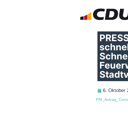
PRESS
schne
Schnel
Feuer
Stadt
6. Oktober 
PM_Antrag_Coron